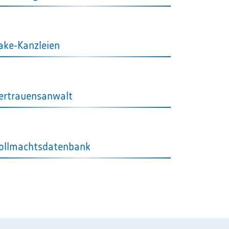
ake-Kanzleien
ertrauensanwalt
ollmachtsdatenbank