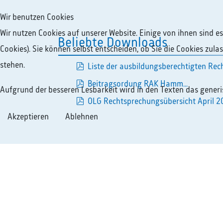
Wir benutzen Cookies
Wir nutzen Cookies auf unserer Website. Einige von ihnen sind e
Beliebte Downloads
Cookies). Sie können selbst entscheiden, ob Sie die Cookies zul
stehen.
Liste der ausbildungsberechtigten Rech
pdf
Beitragsordung RAK Hamm...
Aufgrund der besseren Lesbarkeit wird in den Texten das gener
pdf
OLG Rechtsprechungsübersicht April 20
Akzeptieren
Ablehnen
Geschäftszeiten
So e
Montag - Donnerstag
+49 2