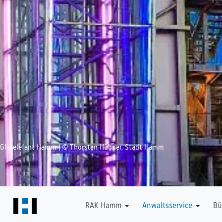
Glaselefant Hamm | © Thorsten Hübner, Stadt Hamm
Downloads
RAK Hamm
Anwaltsservice
Bü