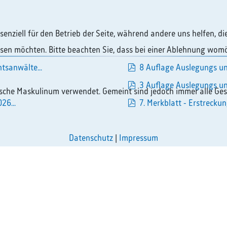
ssenziell für den Betrieb der Seite, während andere uns helfen, 
assen möchten. Bitte beachten Sie, dass bei einer Ablehnung womö
pdf
tsanwälte...
8 Auflage Auslegungs un
pdf
3 Auflage Auslegungs un
ische Maskulinum verwendet. Gemeint sind jedoch immer alle Ges
pdf
26...
7. Merkblatt - Erstreckun
pdf
Datenschutz
|
Impressum
rreichen Sie uns
Unsere Anschrift
381 985000
Rechtsanwaltskammer Hamm