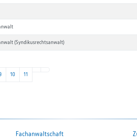
anwalt
anwalt (Syndikusrechtsanwalt)
9
10
11
Fachanwaltschaft
Z