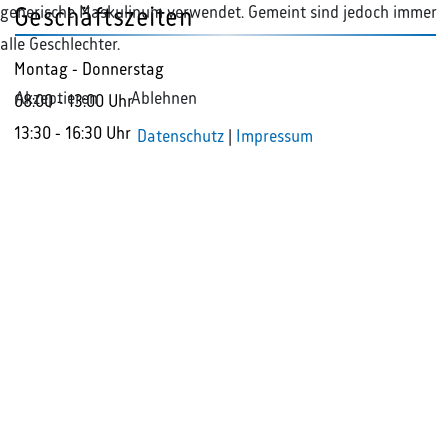
generische Maskulinum verwendet. Gemeint sind jedoch immer
Geschäftszeiten
alle Geschlechter.
Montag - Donnerstag
Akzeptieren
Ablehnen
08:00 - 13:00 Uhr
13:30 - 16:30 Uhr
Datenschutz
|
Impressum
Freitag
08:00 - 13:30 Uhr
So erreichen Sie uns
+49 2381 985000
info@rak-hamm.de
Unsere Anschrift