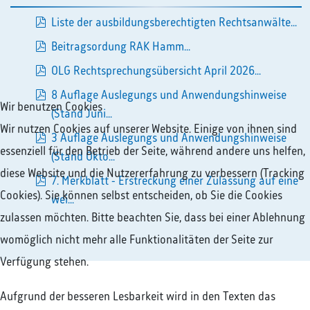
Liste der ausbildungsberechtigten Rechtsanwälte...
pdf
Beitragsordung RAK Hamm...
pdf
OLG Rechtsprechungsübersicht April 2026...
pdf
8 Auflage Auslegungs und Anwendungshinweise
Wir benutzen Cookies
pdf
(Stand Juni...
Wir nutzen Cookies auf unserer Website. Einige von ihnen sind
3 Auflage Auslegungs und Anwendungshinweise
essenziell für den Betrieb der Seite, während andere uns helfen,
pdf
(Stand Okto...
diese Website und die Nutzererfahrung zu verbessern (Tracking
7. Merkblatt - Erstreckung einer Zulassung auf eine
Cookies). Sie können selbst entscheiden, ob Sie die Cookies
pdf
wei...
zulassen möchten. Bitte beachten Sie, dass bei einer Ablehnung
womöglich nicht mehr alle Funktionalitäten der Seite zur
Verfügung stehen.
Aufgrund der besseren Lesbarkeit wird in den Texten das