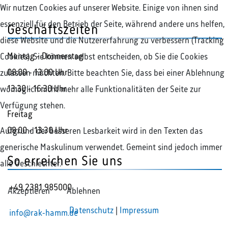
Wir nutzen Cookies auf unserer Website. Einige von ihnen sind
essenziell für den Betrieb der Seite, während andere uns helfen,
Geschäftszeiten
diese Website und die Nutzererfahrung zu verbessern (Tracking
Montag - Donnerstag
Cookies). Sie können selbst entscheiden, ob Sie die Cookies
08:00 - 13:00 Uhr
zulassen möchten. Bitte beachten Sie, dass bei einer Ablehnung
13:30 - 16:30 Uhr
womöglich nicht mehr alle Funktionalitäten der Seite zur
Verfügung stehen.
Freitag
08:00 - 13:30 Uhr
Aufgrund der besseren Lesbarkeit wird in den Texten das
generische Maskulinum verwendet. Gemeint sind jedoch immer
So erreichen Sie uns
alle Geschlechter.
+49 2381 985000
Akzeptieren
Ablehnen
Datenschutz
|
Impressum
info@rak-hamm.de