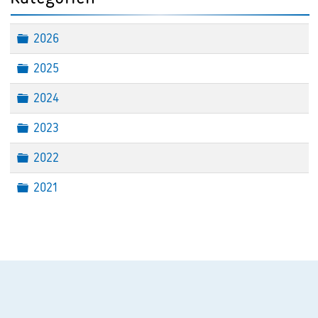
Ordner
2026
Ordner
2025
Ordner
2024
Ordner
2023
Ordner
2022
Ordner
2021