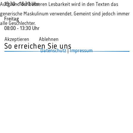
13:30 - 16:30 Uhr
Aufgrund der besseren Lesbarkeit wird in den Texten das
generische Maskulinum verwendet. Gemeint sind jedoch immer
Freitag
alle Geschlechter.
08:00 - 13:30 Uhr
Akzeptieren
Ablehnen
So erreichen Sie uns
Datenschutz
|
Impressum
+49 2381 985000
info@rak-hamm.de
Unsere Anschrift
Rechtsanwaltskammer Hamm
Ostenallee 18
59063 Hamm