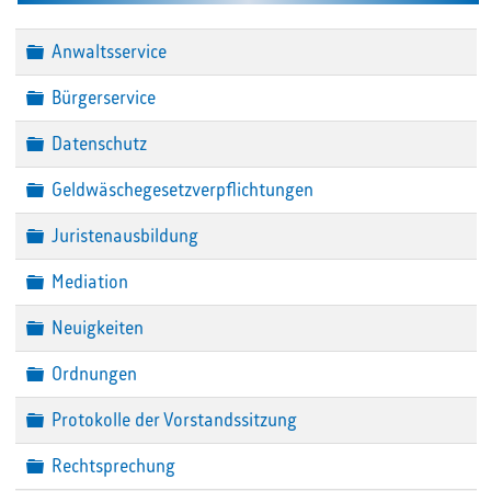
Ordner
Anwaltsservice
Ordner
Bürgerservice
Ordner
Datenschutz
Ordner
Geldwäschegesetzverpflichtungen
Ordner
Juristenausbildung
Ordner
Mediation
Ordner
Neuigkeiten
Ordner
Ordnungen
Ordner
Protokolle der Vorstandssitzung
Ordner
Rechtsprechung