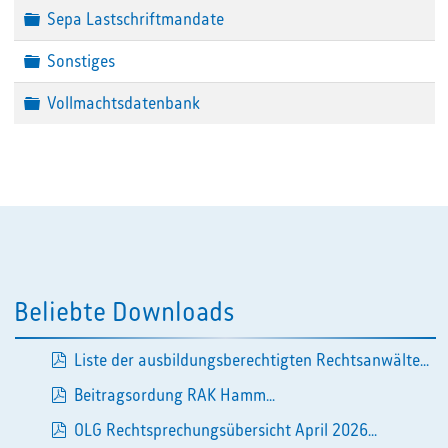
Ordner
Sepa Lastschriftmandate
Ordner
Sonstiges
Ordner
Vollmachtsdatenbank
Beliebte Downloads
Liste der ausbildungsberechtigten Rechtsanwälte...
pdf
Beitragsordung RAK Hamm...
pdf
OLG Rechtsprechungsübersicht April 2026...