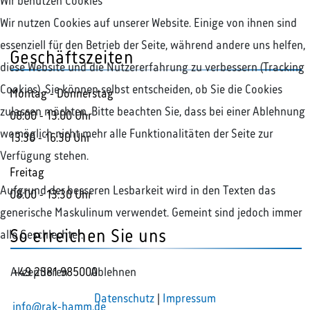
Wir benutzen Cookies
Wir nutzen Cookies auf unserer Website. Einige von ihnen sind
essenziell für den Betrieb der Seite, während andere uns helfen,
Geschäftszeiten
diese Website und die Nutzererfahrung zu verbessern (Tracking
Cookies). Sie können selbst entscheiden, ob Sie die Cookies
Montag - Donnerstag
zulassen möchten. Bitte beachten Sie, dass bei einer Ablehnung
08:00 - 13:00 Uhr
womöglich nicht mehr alle Funktionalitäten der Seite zur
13:30 - 16:30 Uhr
Verfügung stehen.
Freitag
Aufgrund der besseren Lesbarkeit wird in den Texten das
08:00 - 13:30 Uhr
generische Maskulinum verwendet. Gemeint sind jedoch immer
So erreichen Sie uns
alle Geschlechter.
+49 2381 985000
Akzeptieren
Ablehnen
Datenschutz
|
Impressum
info@rak-hamm.de