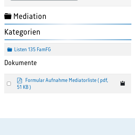
Ordner
Mediation
Kategorien
Ordner
Listen 135 FamFG
Dokumente
p
Formular Aufnahme Mediatorliste
( pdf,
Select
d
51 KB )
an
f
item