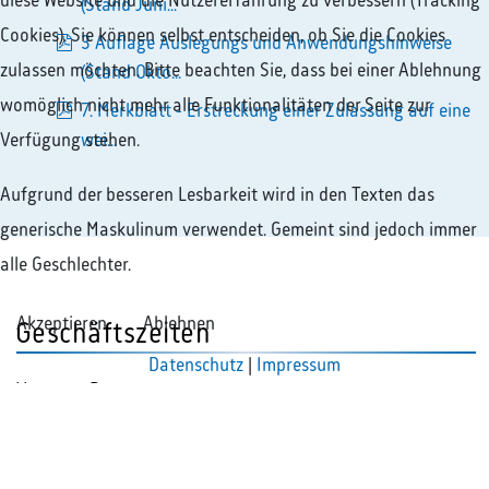
diese Website und die Nutzererfahrung zu verbessern (Tracking
pdf
(Stand Juni...
Cookies). Sie können selbst entscheiden, ob Sie die Cookies
3 Auflage Auslegungs und Anwendungshinweise
zulassen möchten. Bitte beachten Sie, dass bei einer Ablehnung
pdf
(Stand Okto...
womöglich nicht mehr alle Funktionalitäten der Seite zur
7. Merkblatt - Erstreckung einer Zulassung auf eine
pdf
Verfügung stehen.
wei...
Aufgrund der besseren Lesbarkeit wird in den Texten das
generische Maskulinum verwendet. Gemeint sind jedoch immer
alle Geschlechter.
Akzeptieren
Ablehnen
Geschäftszeiten
Datenschutz
|
Impressum
Montag - Donnerstag
08:00 - 13:00 Uhr
13:30 - 16:30 Uhr