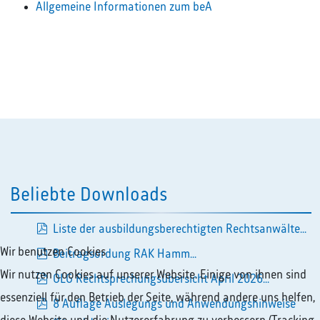
Allgemeine Informationen zum beA
Beliebte Downloads
Liste der ausbildungsberechtigten Rechtsanwälte...
pdf
Wir benutzen Cookies
Beitragsordung RAK Hamm...
pdf
Wir nutzen Cookies auf unserer Website. Einige von ihnen sind
OLG Rechtsprechungsübersicht April 2026...
essenziell für den Betrieb der Seite, während andere uns helfen,
pdf
8 Auflage Auslegungs und Anwendungshinweise