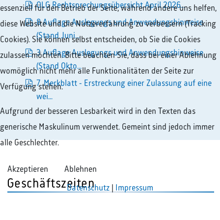
pdf
OLG Rechtsprechungsübersicht April 2026...
essenziell für den Betrieb der Seite, während andere uns helfen,
pdf
8 Auflage Auslegungs und Anwendungshinweise
diese Website und die Nutzererfahrung zu verbessern (Tracking
pdf
(Stand Juni...
Cookies). Sie können selbst entscheiden, ob Sie die Cookies
3 Auflage Auslegungs und Anwendungshinweise
zulassen möchten. Bitte beachten Sie, dass bei einer Ablehnung
pdf
(Stand Okto...
womöglich nicht mehr alle Funktionalitäten der Seite zur
7. Merkblatt - Erstreckung einer Zulassung auf eine
Verfügung stehen.
pdf
wei...
Aufgrund der besseren Lesbarkeit wird in den Texten das
generische Maskulinum verwendet. Gemeint sind jedoch immer
alle Geschlechter.
Akzeptieren
Ablehnen
Geschäftszeiten
Datenschutz
|
Impressum
Montag - Donnerstag