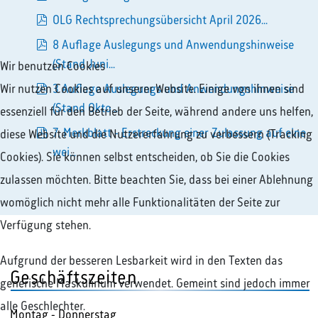
pdf
OLG Rechtsprechungsübersicht April 2026...
pdf
8 Auflage Auslegungs und Anwendungshinweise
pdf
(Stand Juni...
Wir benutzen Cookies
Wir nutzen Cookies auf unserer Website. Einige von ihnen sind
3 Auflage Auslegungs und Anwendungshinweise
pdf
(Stand Okto...
essenziell für den Betrieb der Seite, während andere uns helfen,
7. Merkblatt - Erstreckung einer Zulassung auf eine
diese Website und die Nutzererfahrung zu verbessern (Tracking
pdf
wei...
Cookies). Sie können selbst entscheiden, ob Sie die Cookies
zulassen möchten. Bitte beachten Sie, dass bei einer Ablehnung
womöglich nicht mehr alle Funktionalitäten der Seite zur
Verfügung stehen.
Aufgrund der besseren Lesbarkeit wird in den Texten das
Geschäftszeiten
generische Maskulinum verwendet. Gemeint sind jedoch immer
alle Geschlechter.
Montag - Donnerstag