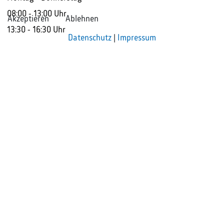
08:00 - 13:00 Uhr
Akzeptieren
Ablehnen
13:30 - 16:30 Uhr
Datenschutz
|
Impressum
Freitag
08:00 - 13:30 Uhr
So erreichen Sie uns
+49 2381 985000
info@rak-hamm.de
Unsere Anschrift
Rechtsanwaltskammer Hamm
Ostenallee 18