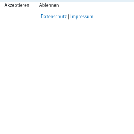
Akzeptieren
Ablehnen
Datenschutz
|
Impressum
Geschäftszeiten
Montag - Donnerstag
08:00 - 13:00 Uhr
13:30 - 16:30 Uhr
Freitag
08:00 - 13:30 Uhr
So erreichen Sie uns
+49 2381 985000