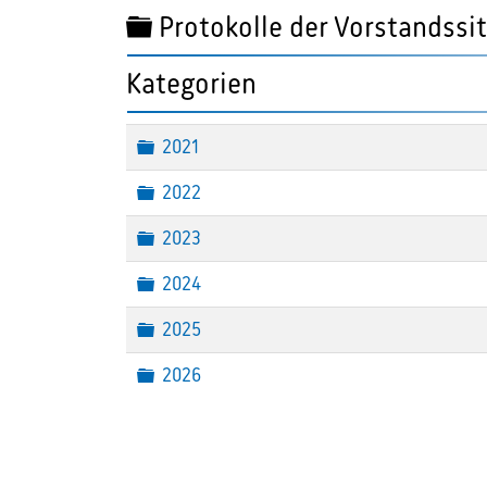
Ordner
Protokolle der Vorstandssi
Kategorien
Ordner
2021
Ordner
2022
Ordner
2023
Ordner
2024
Ordner
2025
Ordner
2026