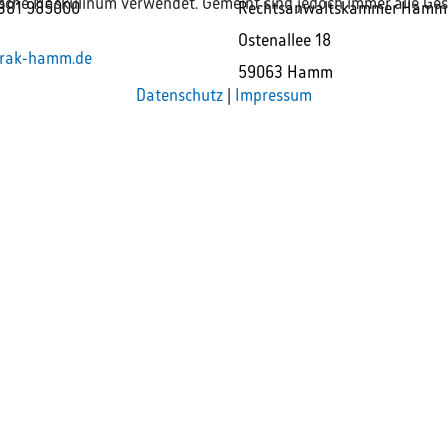
ische Maskulinum verwendet. Gemeint sind jedoch immer alle Ges
381 985000
Rechtsanwaltskammer Hamm
Ostenallee 18
rak-hamm.de
59063 Hamm
Datenschutz
|
Impressum
n das generische Maskulinum verwendet.
es
|
Barrierefreiheit