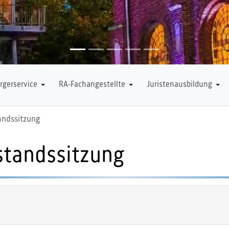
rgerservice
RA-Fachangestellte
Juristenausbildung
andssitzung
rstandssitzung