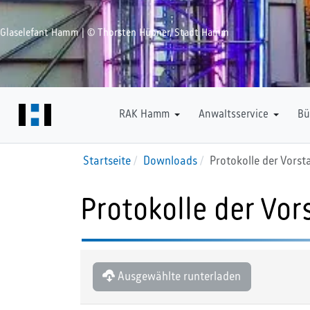
Glaselefant Hamm | © Thorsten Hübner, Stadt Hamm
Downloads
RAK Hamm
Anwaltsservice
Bü
Startseite
Downloads
Protokolle der Vorst
Protokolle der Vo
Ausgewählte runterladen