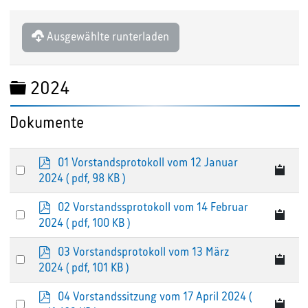
Ausgewählte runterladen
Ordner
2024
Dokumente
p
01 Vorstandsprotokoll vom 12 Januar
Select
d
2024
( pdf, 98 KB )
an
f
p
02 Vorstandssprotokoll vom 14 Februar
item
Select
d
2024
( pdf, 100 KB )
an
f
p
03 Vorstandsprotokoll vom 13 März
item
Select
d
2024
( pdf, 101 KB )
an
f
p
04 Vorstandssitzung vom 17 April 2024
(
item
Select