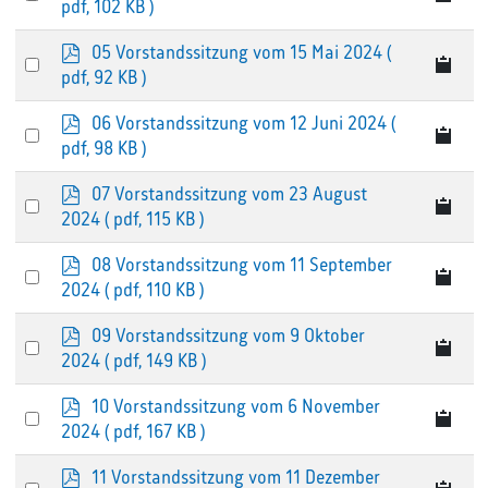
d
pdf, 102 KB )
an
f
p
05 Vorstandssitzung vom 15 Mai 2024
(
item
Select
d
pdf, 92 KB )
an
f
p
06 Vorstandssitzung vom 12 Juni 2024
(
item
Select
d
pdf, 98 KB )
an
f
p
07 Vorstandssitzung vom 23 August
item
Select
d
2024
( pdf, 115 KB )
an
f
p
08 Vorstandssitzung vom 11 September
item
Select
d
2024
( pdf, 110 KB )
an
f
p
09 Vorstandssitzung vom 9 Oktober
item
Select
d
2024
( pdf, 149 KB )
an
f
p
10 Vorstandssitzung vom 6 November
item
Select
d
2024
( pdf, 167 KB )
an
f
p
11 Vorstandssitzung vom 11 Dezember
item