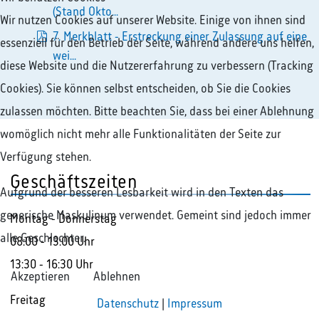
pdf
(Stand Okto...
Wir nutzen Cookies auf unserer Website. Einige von ihnen sind
7. Merkblatt - Erstreckung einer Zulassung auf eine
essenziell für den Betrieb der Seite, während andere uns helfen,
pdf
wei...
diese Website und die Nutzererfahrung zu verbessern (Tracking
Cookies). Sie können selbst entscheiden, ob Sie die Cookies
zulassen möchten. Bitte beachten Sie, dass bei einer Ablehnung
womöglich nicht mehr alle Funktionalitäten der Seite zur
Verfügung stehen.
Geschäftszeiten
Aufgrund der besseren Lesbarkeit wird in den Texten das
generische Maskulinum verwendet. Gemeint sind jedoch immer
Montag - Donnerstag
alle Geschlechter.
08:00 - 13:00 Uhr
13:30 - 16:30 Uhr
Akzeptieren
Ablehnen
Freitag
Datenschutz
|
Impressum