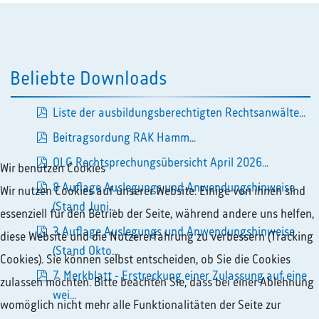
Beliebte Downloads
Liste der ausbildungsberechtigten Rechtsanwälte...
pdf
Beitragsordung RAK Hamm...
pdf
OLG Rechtsprechungsübersicht April 2026...
Wir benutzen Cookies
pdf
8 Auflage Auslegungs und Anwendungshinweise
Wir nutzen Cookies auf unserer Website. Einige von ihnen sind
pdf
(Stand Juni...
essenziell für den Betrieb der Seite, während andere uns helfen,
3 Auflage Auslegungs und Anwendungshinweise
diese Website und die Nutzererfahrung zu verbessern (Tracking
pdf
(Stand Okto...
Cookies). Sie können selbst entscheiden, ob Sie die Cookies
7. Merkblatt - Erstreckung einer Zulassung auf eine
zulassen möchten. Bitte beachten Sie, dass bei einer Ablehnung
pdf
wei...
womöglich nicht mehr alle Funktionalitäten der Seite zur