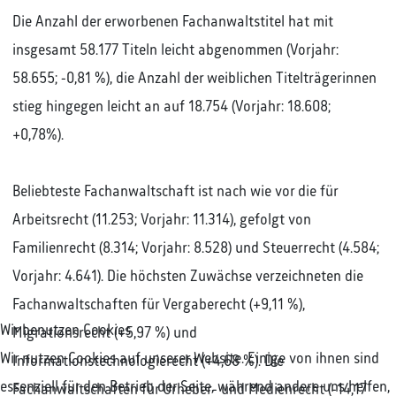
Die Anzahl der erworbenen Fachanwaltstitel hat mit
insgesamt 58.177 Titeln leicht abgenommen (Vorjahr:
58.655; -0,81 %), die Anzahl der weiblichen Titelträgerinnen
stieg hingegen leicht an auf 18.754 (Vorjahr: 18.608;
+0,78%).
Beliebteste Fachanwaltschaft ist nach wie vor die für
Arbeitsrecht (11.253; Vorjahr: 11.314), gefolgt von
Familienrecht (8.314; Vorjahr: 8.528) und Steuerrecht (4.584;
Vorjahr: 4.641). Die höchsten Zuwächse verzeichneten die
Fachanwaltschaften für Vergaberecht (+9,11 %),
Wir benutzen Cookies
Migrationsrecht (+5,97 %) und
Wir nutzen Cookies auf unserer Website. Einige von ihnen sind
Informationstechnologierecht (+4,68 %). Die
essenziell für den Betrieb der Seite, während andere uns helfen,
Fachanwaltschaften für Urheber- und Medienrecht (-14,17