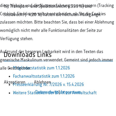
diese Website und die Nutzererfahrung zu verbessern (Tracking
%), Transport- und Speditionsrecht (-5.36 %) und
Cookies). Sie können selbst entscheiden, ob Sie die Cookies
Sozialrecht (- 4,20 %) hatten die höchsten Rückgänge.
zulassen möchten. Bitte beachten Sie, dass bei einer Ablehnung
womöglich nicht mehr alle Funktionalitäten der Seite zur
Verfügung stehen.
Aufgrund der besseren Lesbarkeit wird in den Texten das
Downloads Links
generische Maskulinum verwendet. Gemeint sind jedoch immer
Mitgliederstatistik zum 1.1.2026
alle Geschlechter.
Fachanwaltsstatistik zum 1.1.2026
Akzeptieren
Ablehnen
Presseerklärung Nr. 7/2026 v. 15.4.2026
Datenschutz
|
Impressum
Weitere Statistiken der BRAK zur Anwaltschaft