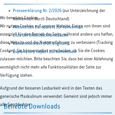
Presseerklärung Nr. 2/2026
(zur Unterzeichnung der
Wir benutzen Cookies
Konvention durch Deutschland)
Wir nutzen Cookies auf unserer Website. Einige von ihnen sind
Website des Europarats zur Konvention
essenziell für den Betrieb der Seite, während andere uns helfen,
Liste der Unterzeichnerstaaten
diese Website und die Nutzererfahrung zu verbessern (Tracking
Konventionstext (PDF, englisch)
Cookies). Sie können selbst entscheiden, ob Sie die Cookies
Explanatory Report zur Konvention
zulassen möchten. Bitte beachten Sie, dass bei einer Ablehnung
womöglich nicht mehr alle Funktionalitäten der Seite zur
Verfügung stehen.
Aufgrund der besseren Lesbarkeit wird in den Texten das
generische Maskulinum verwendet. Gemeint sind jedoch immer
alle Geschlechter.
Beliebte Downloads