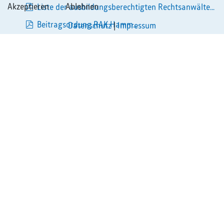
Akzeptieren
Ablehnen
Liste der ausbildungsberechtigten Rechtsanwälte...
pdf
Beitragsordung RAK Hamm...
Datenschutz
|
Impressum
pdf
OLG Rechtsprechungsübersicht April 2026...
pdf
8 Auflage Auslegungs und Anwendungshinweise
pdf
(Stand Juni...
3 Auflage Auslegungs und Anwendungshinweise
pdf
(Stand Okto...
7. Merkblatt - Erstreckung einer Zulassung auf eine
pdf
wei...