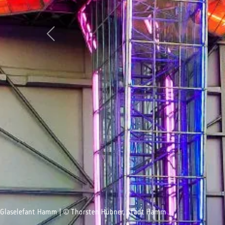
Zurück
Glaselefant Hamm | © Thorsten Hübner, Stadt Hamm