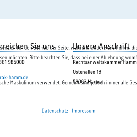
rreichen Sie uns
Unsere Anschrift
ssenziell für den Betrieb der Seite, während andere uns helfen, 
assen möchten. Bitte beachten Sie, dass bei einer Ablehnung womö
381 985000
Rechtsanwaltskammer Hamm
Ostenallee 18
rak-hamm.de
59063 Hamm
ische Maskulinum verwendet. Gemeint sind jedoch immer alle Ges
Datenschutz
|
Impressum