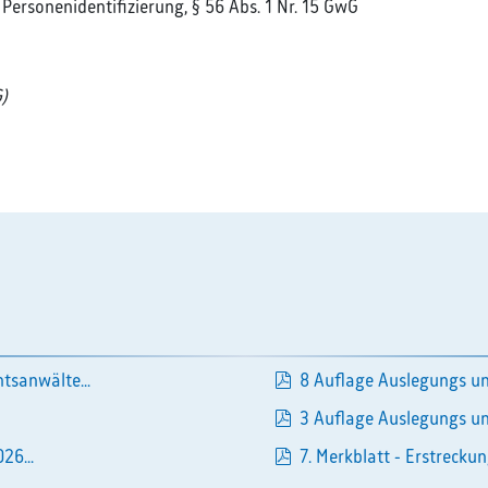
r Personenidentifizierung, § 56 Abs. 1 Nr. 15 GwG
)
pdf
tsanwälte...
8 Auflage Auslegungs un
pdf
3 Auflage Auslegungs un
pdf
26...
7. Merkblatt - Erstreckun
pdf