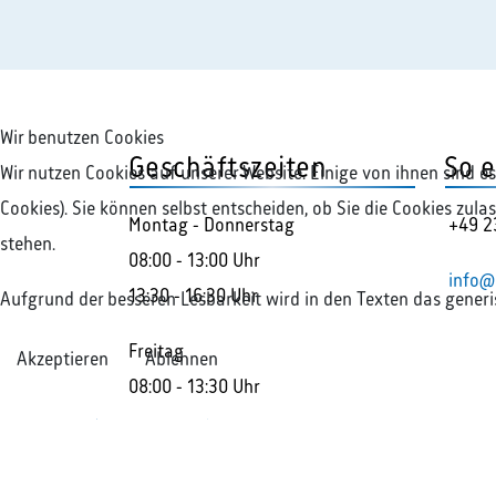
Wir benutzen Cookies
Geschäftszeiten
So e
Wir nutzen Cookies auf unserer Website. Einige von ihnen sind e
Cookies). Sie können selbst entscheiden, ob Sie die Cookies zul
Montag - Donnerstag
+49 2
stehen.
08:00 - 13:00 Uhr
info@
13:30 - 16:30 Uhr
Aufgrund der besseren Lesbarkeit wird in den Texten das gener
Freitag
Akzeptieren
Ablehnen
08:00 - 13:30 Uhr