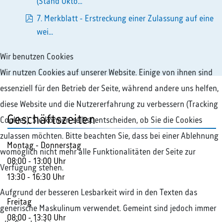
pdf
(Stand Okto...
7. Merkblatt - Erstreckung einer Zulassung auf eine
pdf
wei...
Wir benutzen Cookies
Wir nutzen Cookies auf unserer Website. Einige von ihnen sind
essenziell für den Betrieb der Seite, während andere uns helfen,
diese Website und die Nutzererfahrung zu verbessern (Tracking
Geschäftszeiten
Cookies). Sie können selbst entscheiden, ob Sie die Cookies
zulassen möchten. Bitte beachten Sie, dass bei einer Ablehnung
Montag - Donnerstag
womöglich nicht mehr alle Funktionalitäten der Seite zur
08:00 - 13:00 Uhr
Verfügung stehen.
13:30 - 16:30 Uhr
Aufgrund der besseren Lesbarkeit wird in den Texten das
Freitag
generische Maskulinum verwendet. Gemeint sind jedoch immer
08:00 - 13:30 Uhr