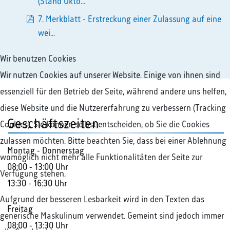
pdf
(Stand Okto...
7. Merkblatt - Erstreckung einer Zulassung auf eine
pdf
wei...
Wir benutzen Cookies
Wir nutzen Cookies auf unserer Website. Einige von ihnen sind
essenziell für den Betrieb der Seite, während andere uns helfen,
diese Website und die Nutzererfahrung zu verbessern (Tracking
Geschäftszeiten
Cookies). Sie können selbst entscheiden, ob Sie die Cookies
zulassen möchten. Bitte beachten Sie, dass bei einer Ablehnung
Montag - Donnerstag
womöglich nicht mehr alle Funktionalitäten der Seite zur
08:00 - 13:00 Uhr
Verfügung stehen.
13:30 - 16:30 Uhr
Aufgrund der besseren Lesbarkeit wird in den Texten das
Freitag
generische Maskulinum verwendet. Gemeint sind jedoch immer
08:00 - 13:30 Uhr