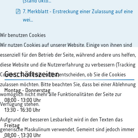
pdf
(Stand Okto...
7. Merkblatt - Erstreckung einer Zulassung auf eine
pdf
wei...
Wir benutzen Cookies
Wir nutzen Cookies auf unserer Website. Einige von ihnen sind
essenziell für den Betrieb der Seite, während andere uns helfen,
diese Website und die Nutzererfahrung zu verbessern (Tracking
Geschäftszeiten
Cookies). Sie können selbst entscheiden, ob Sie die Cookies
zulassen möchten. Bitte beachten Sie, dass bei einer Ablehnung
Montag - Donnerstag
womöglich nicht mehr alle Funktionalitäten der Seite zur
08:00 - 13:00 Uhr
Verfügung stehen.
13:30 - 16:30 Uhr
Aufgrund der besseren Lesbarkeit wird in den Texten das
Freitag
generische Maskulinum verwendet. Gemeint sind jedoch immer
08:00 - 13:30 Uhr