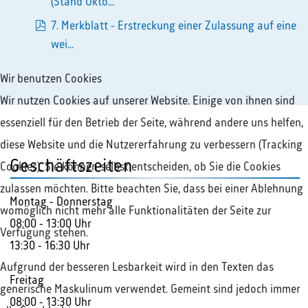
pdf
(Stand Okto...
7. Merkblatt - Erstreckung einer Zulassung auf eine
pdf
wei...
Wir benutzen Cookies
Wir nutzen Cookies auf unserer Website. Einige von ihnen sind
essenziell für den Betrieb der Seite, während andere uns helfen,
diese Website und die Nutzererfahrung zu verbessern (Tracking
Geschäftszeiten
Cookies). Sie können selbst entscheiden, ob Sie die Cookies
zulassen möchten. Bitte beachten Sie, dass bei einer Ablehnung
Montag - Donnerstag
womöglich nicht mehr alle Funktionalitäten der Seite zur
08:00 - 13:00 Uhr
Verfügung stehen.
13:30 - 16:30 Uhr
Aufgrund der besseren Lesbarkeit wird in den Texten das
Freitag
generische Maskulinum verwendet. Gemeint sind jedoch immer
08:00 - 13:30 Uhr