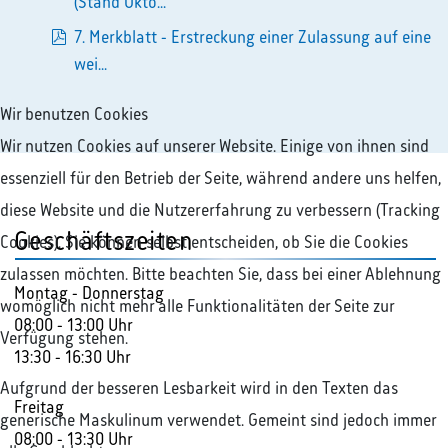
pdf
(Stand Okto...
7. Merkblatt - Erstreckung einer Zulassung auf eine
pdf
wei...
Wir benutzen Cookies
Wir nutzen Cookies auf unserer Website. Einige von ihnen sind
essenziell für den Betrieb der Seite, während andere uns helfen,
diese Website und die Nutzererfahrung zu verbessern (Tracking
Geschäftszeiten
Cookies). Sie können selbst entscheiden, ob Sie die Cookies
zulassen möchten. Bitte beachten Sie, dass bei einer Ablehnung
Montag - Donnerstag
womöglich nicht mehr alle Funktionalitäten der Seite zur
08:00 - 13:00 Uhr
Verfügung stehen.
13:30 - 16:30 Uhr
Aufgrund der besseren Lesbarkeit wird in den Texten das
Freitag
generische Maskulinum verwendet. Gemeint sind jedoch immer
08:00 - 13:30 Uhr