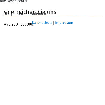
alle Geschlechter.
So erreichen Sie uns
Akzeptieren
Ablehnen
Datenschutz
|
Impressum
+49 2381 985000
info@rak-hamm.de
Unsere Anschrift
Rechtsanwaltskammer Hamm
Ostenallee 18
59063 Hamm