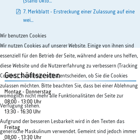
pdf
(Stand Okto...
7. Merkblatt - Erstreckung einer Zulassung auf eine
pdf
wei...
Wir benutzen Cookies
Wir nutzen Cookies auf unserer Website. Einige von ihnen sind
essenziell für den Betrieb der Seite, während andere uns helfen,
diese Website und die Nutzererfahrung zu verbessern (Tracking
Geschäftszeiten
Cookies). Sie können selbst entscheiden, ob Sie die Cookies
zulassen möchten. Bitte beachten Sie, dass bei einer Ablehnung
Montag - Donnerstag
womöglich nicht mehr alle Funktionalitäten der Seite zur
08:00 - 13:00 Uhr
Verfügung stehen.
13:30 - 16:30 Uhr
Aufgrund der besseren Lesbarkeit wird in den Texten das
Freitag
generische Maskulinum verwendet. Gemeint sind jedoch immer
08:00 - 13:30 Uhr