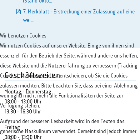
pdf
(Stand Okto...
7. Merkblatt - Erstreckung einer Zulassung auf eine
pdf
wei...
Wir benutzen Cookies
Wir nutzen Cookies auf unserer Website. Einige von ihnen sind
essenziell für den Betrieb der Seite, während andere uns helfen,
diese Website und die Nutzererfahrung zu verbessern (Tracking
Geschäftszeiten
Cookies). Sie können selbst entscheiden, ob Sie die Cookies
zulassen möchten. Bitte beachten Sie, dass bei einer Ablehnung
Montag - Donnerstag
womöglich nicht mehr alle Funktionalitäten der Seite zur
08:00 - 13:00 Uhr
Verfügung stehen.
13:30 - 16:30 Uhr
Aufgrund der besseren Lesbarkeit wird in den Texten das
Freitag
generische Maskulinum verwendet. Gemeint sind jedoch immer
08:00 - 13:30 Uhr