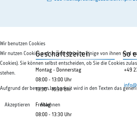
Wir benutzen Cookies
Geschäftszeiten
So e
Wir nutzen Cookies auf unserer Website. Einige von ihnen sind e
Cookies). Sie können selbst entscheiden, ob Sie die Cookies zul
Montag - Donnerstag
+49 2
stehen.
08:00 - 13:00 Uhr
info@
Aufgrund der besseren Lesbarkeit wird in den Texten das gener
13:30 - 16:30 Uhr
Freitag
Akzeptieren
Ablehnen
08:00 - 13:30 Uhr