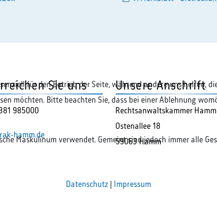
pdf
rreichen Sie uns
Unsere Anschrift
ssenziell für den Betrieb der Seite, während andere uns helfen, 
assen möchten. Bitte beachten Sie, dass bei einer Ablehnung womö
381 985000
Rechtsanwaltskammer Hamm
Ostenallee 18
rak-hamm.de
ische Maskulinum verwendet. Gemeint sind jedoch immer alle Ges
59063 Hamm
Datenschutz
|
Impressum