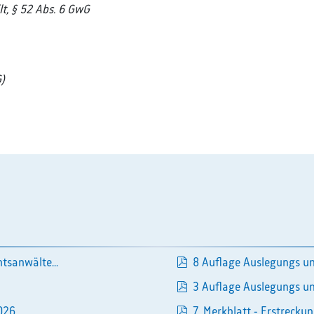
lt, § 52 Abs. 6 GwG
)
pdf
tsanwälte...
8 Auflage Auslegungs un
pdf
3 Auflage Auslegungs un
pdf
26...
7. Merkblatt - Erstreckun