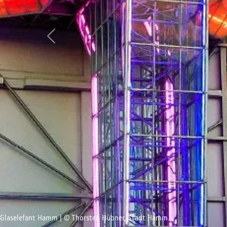
Zurück
Glaselefant Hamm | © Thorsten Hübner, Stadt Hamm