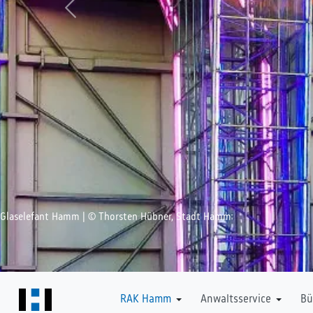
Zurück
Glaselefant Hamm | © Thorsten Hübner, Stadt Hamm
Downloads
RAK Hamm
Anwaltsservice
Bü