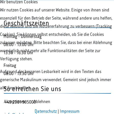
Wir benutzen Cookies
Wir nutzen Cookies auf unserer Website. Einige von ihnen sind
essenziell für den Betrieb der Seite, während andere uns helfen,
Geschäftszeiten
diese Website und die Nutzererfahrung zu verbessern (Tracking
Cookies). Sie können selbst entscheiden, ob Sie die Cookies
Montag - Donnerstag
zulassen möchten. Bitte beachten Sie, dass bei einer Ablehnung
08:00 - 13:00 Uhr
womöglich nicht mehr alle Funktionalitäten der Seite zur
13:30 - 16:30 Uhr
Verfügung stehen.
Freitag
Aufgrund der besseren Lesbarkeit wird in den Texten das
08:00 - 13:30 Uhr
generische Maskulinum verwendet. Gemeint sind jedoch immer
alle Geschlechter.
So erreichen Sie uns
Akzeptieren
Ablehnen
+49 2381 985000
Datenschutz
|
Impressum