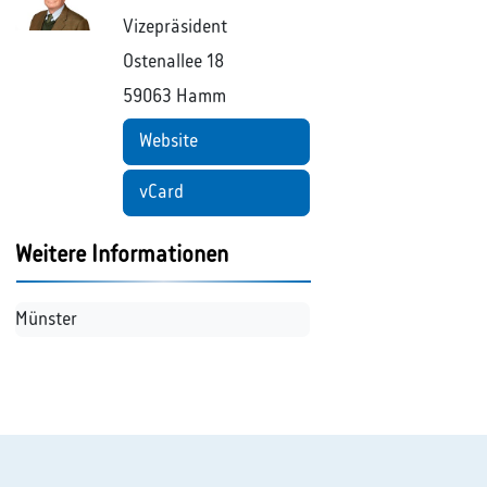
Position
Vizepräsident
Ostenallee 18
59063 Hamm
Website
vCard
Weitere Informationen
Münster